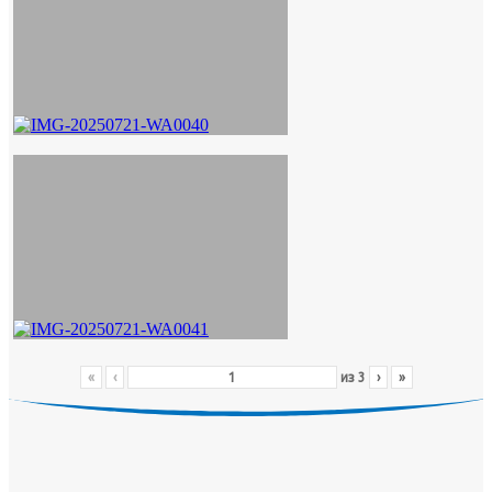
«
‹
из
3
›
»